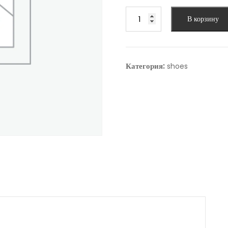
$25.00.
Количество
В корзину
товара
Addidas
shoe
Категория:
shoes