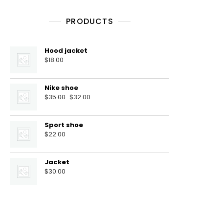
PRODUCTS
Hood jacket
$
18.00
Nike shoe
Первоначальная
Текущая
$
35.00
$
32.00
цена
цена:
составляла
$32.00.
Sport shoe
$35.00.
$
22.00
Jacket
$
30.00