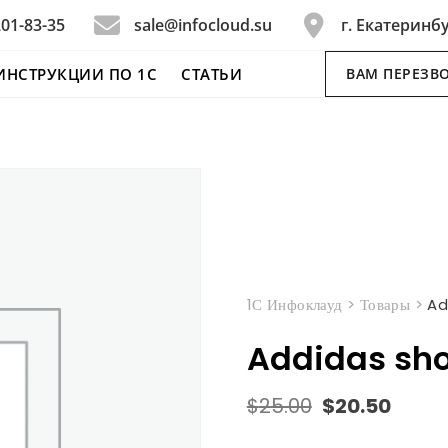
201-83-35
sale@infocloud.su
г. Екатеринбу
ИНСТРУКЦИИ ПО 1С
СТАТЬИ
ВАМ ПЕРЕЗВ
1С Инфоклауд
>
Товары
>
Ad
Addidas sh
Первоначальна
Текущ
$
25.00
$
20.50
цена
цена:
составляла
$20.5