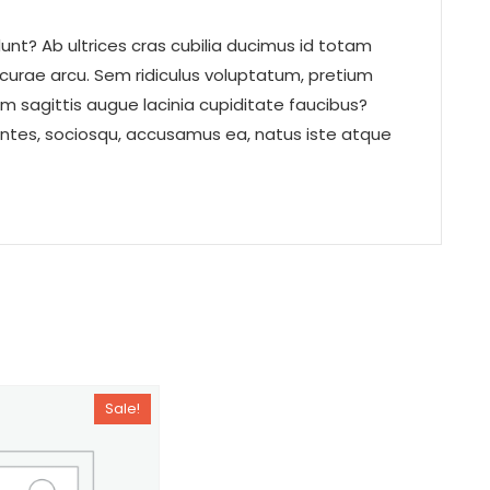
nt? Ab ultrices cras cubilia ducimus id totam
 curae arcu. Sem ridiculus voluptatum, pretium
um sagittis augue lacinia cupiditate faucibus?
ntes, sociosqu, accusamus ea, natus iste atque
Sale!